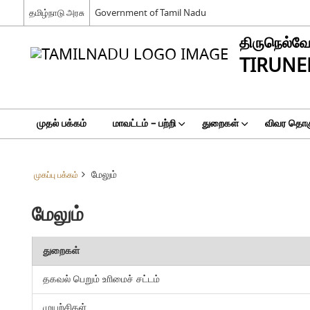
தமிழ்நாடு அரசு
Government of Tamil Nadu
திருநெல்வே
TIRUNEL
முதல் பக்கம்
மாவட்டம் – பற்றி
துறைகள்
விவர தொகு
மேலும்
முகப்பு பக்கம்
மேலும்
துறைகள்
தகவல் பெறும் உாிமைச் சட்டம்
முயற்சிகள்