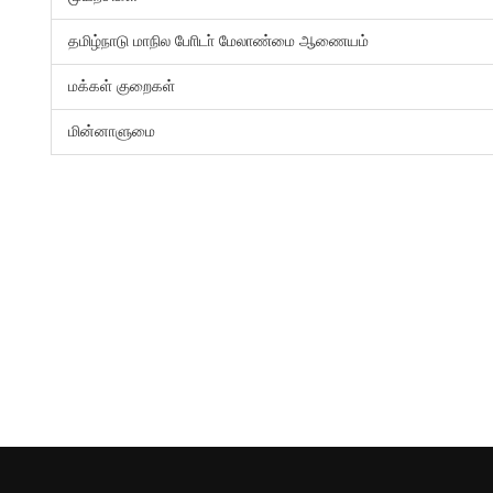
தமிழ்நாடு மாநில போிடா் மேலாண்மை ஆணையம்
மக்கள் குறைகள்
மின்னாளுமை