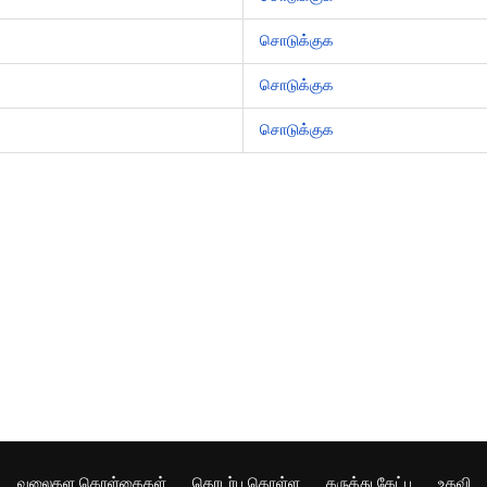
சொடுக்குக
சொடுக்குக
சொடுக்குக
வலைதள கொள்கைகள்
தொடர்பு கொள்ள
கருத்து கேட்பு
உதவி