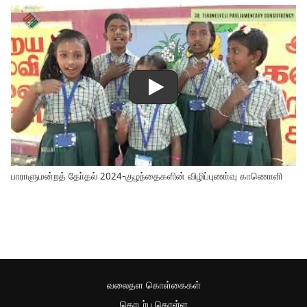
பாராளுமன்றத் தோ்தல் 2024-குழந்தைகளின் விழிப்புணா்வு காணொளி
வலைதள கொள்கைகள்
தொடர்பு கொள்ள